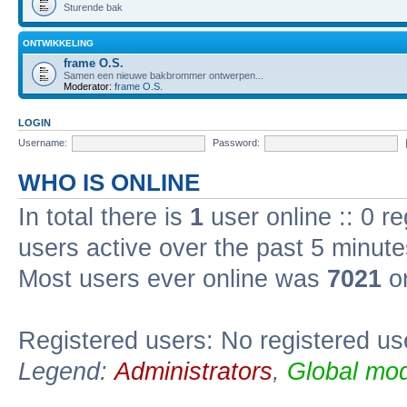
Sturende bak
ONTWIKKELING
frame O.S.
Samen een nieuwe bakbrommer ontwerpen...
Moderator:
frame O.S.
LOGIN
Username:
Password:
WHO IS ONLINE
In total there is
1
user online :: 0 r
users active over the past 5 minute
Most users ever online was
7021
on
Registered users: No registered us
Legend:
Administrators
,
Global mod