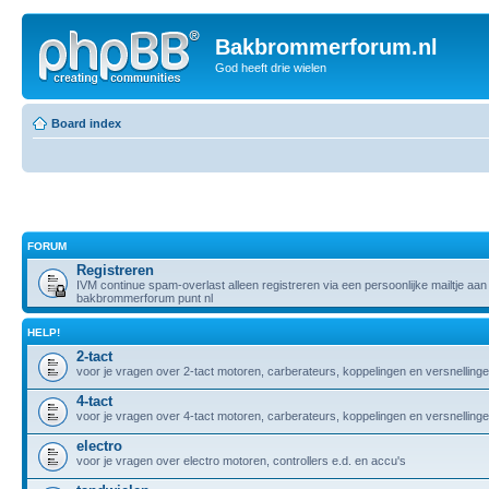
Bakbrommerforum.nl
God heeft drie wielen
Board index
FORUM
Registreren
IVM continue spam-overlast alleen registreren via een persoonlijke mailtje aan 
bakbrommerforum punt nl
HELP!
2-tact
voor je vragen over 2-tact motoren, carberateurs, koppelingen en versnelling
4-tact
voor je vragen over 4-tact motoren, carberateurs, koppelingen en versnelling
electro
voor je vragen over electro motoren, controllers e.d. en accu's