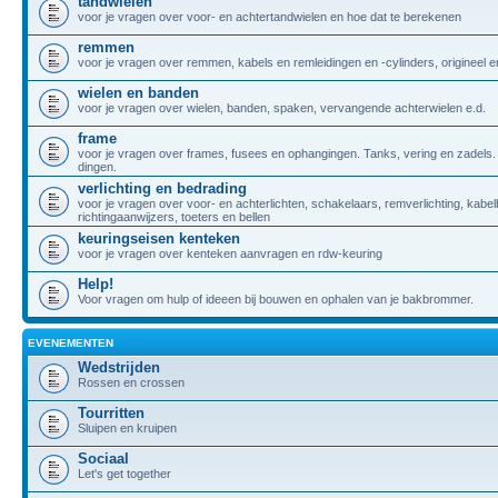
tandwielen
voor je vragen over voor- en achtertandwielen en hoe dat te berekenen
remmen
voor je vragen over remmen, kabels en remleidingen en -cylinders, origineel
wielen en banden
voor je vragen over wielen, banden, spaken, vervangende achterwielen e.d.
frame
voor je vragen over frames, fusees en ophangingen. Tanks, vering en zadels.
dingen.
verlichting en bedrading
voor je vragen over voor- en achterlichten, schakelaars, remverlichting, kabe
richtingaanwijzers, toeters en bellen
keuringseisen kenteken
voor je vragen over kenteken aanvragen en rdw-keuring
Help!
Voor vragen om hulp of ideeen bij bouwen en ophalen van je bakbrommer.
EVENEMENTEN
Wedstrijden
Rossen en crossen
Tourritten
Sluipen en kruipen
Sociaal
Let's get together