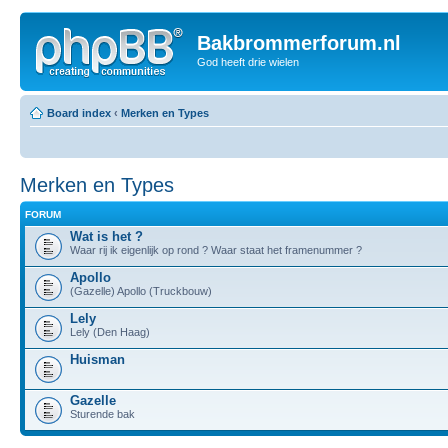
Bakbrommerforum.nl
God heeft drie wielen
Board index
‹
Merken en Types
Merken en Types
FORUM
Wat is het ?
Waar rij ik eigenlijk op rond ? Waar staat het framenummer ?
Apollo
(Gazelle) Apollo (Truckbouw)
Lely
Lely (Den Haag)
Huisman
Gazelle
Sturende bak