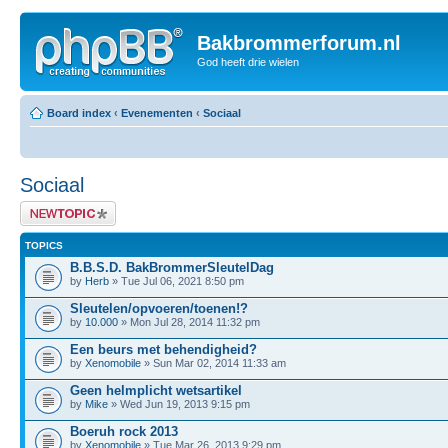
Bakbrommerforum.nl
God heeft drie wielen
Board index
‹
Evenementen
‹
Sociaal
Sociaal
Post a new topic
TOPICS
B.B.S.D. BakBrommerSleutelDag
by
Herb
» Tue Jul 06, 2021 8:50 pm
Sleutelen/opvoeren/toenen!?
by
10.000
» Mon Jul 28, 2014 11:32 pm
Een beurs met behendigheid?
by
Xenomobile
» Sun Mar 02, 2014 11:33 am
Geen helmplicht wetsartikel
by
Mike
» Wed Jun 19, 2013 9:15 pm
Boeruh rock 2013
by
Xenomobile
» Tue Mar 26, 2013 9:29 pm