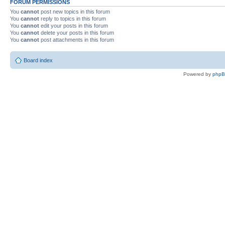
FORUM PERMISSIONS
You
cannot
post new topics in this forum
You
cannot
reply to topics in this forum
You
cannot
edit your posts in this forum
You
cannot
delete your posts in this forum
You
cannot
post attachments in this forum
Board index
Powered by
php