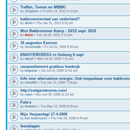
Treffen, Toeren en MBBK!
by
101peters
» Fri Dec 14, 2012 9:14 pm
bakbrommerstad van nederland?
by
dimitri
» Thu Jan 31, 2013 9:52 pm
Mini Bakbrommer Kamp - 10/12 sept. 2010
by
Amro
» Tue Jul 20, 2010 2:12 pm
16 augustus Eenrum
by
Xenomobile
» Fri Jul 31, 2009 9:56 am
KNASTERCROSS in limburg 6 sept
by
AlexiA
» Wed Jul 30, 2008 7:21 pm
rassemblement gratibus frankrijk
by
belgobak
» Sat Jul 19, 2008 10:42 am
Info over alternatieve energie. Ook toepasbaar voor bakbro
by
chris666
» Tue Jan 15, 2008 7:19 pm
http://zeitgeistmovie.com/
by
cojoo
» Sun Jun 08, 2008 11:23 am
Foto's
by
Hedwich
» Tue May 13, 2008 6:29 pm
Mijn Verjaardag! 27-4-2008
by
bart beekhuizen
» Thu Feb 28, 2008 9:44 pm
feestdagen
by
rubberduck
» Sat Dec 22, 2007 1:26 am