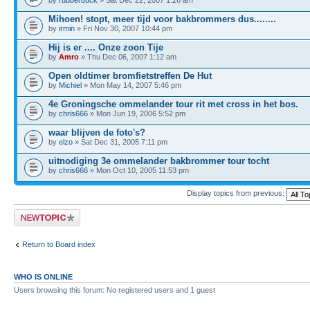
Mihoen! stopt, meer tijd voor bakbrommers dus........
by
irmin
» Fri Nov 30, 2007 10:44 pm
Hij is er .... Onze zoon Tije
by
Amro
» Thu Dec 06, 2007 1:12 am
Open oldtimer bromfietstreffen De Hut
by
Michiel
» Mon May 14, 2007 5:46 pm
4e Groningsche ommelander tour rit met cross in het bos.
by
chris666
» Mon Jun 19, 2006 5:52 pm
waar blijven de foto's?
by
elzo
» Sat Dec 31, 2005 7:11 pm
uitnodiging 3e ommelander bakbrommer tour tocht
by
chris666
» Mon Oct 10, 2005 11:53 pm
Display topics from previous:
Post a new topic
Return to Board index
WHO IS ONLINE
Users browsing this forum: No registered users and 1 guest