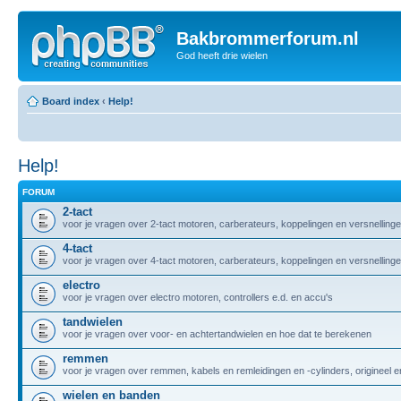
Bakbrommerforum.nl
God heeft drie wielen
Board index
‹
Help!
Help!
FORUM
2-tact
voor je vragen over 2-tact motoren, carberateurs, koppelingen en versnelling
4-tact
voor je vragen over 4-tact motoren, carberateurs, koppelingen en versnelling
electro
voor je vragen over electro motoren, controllers e.d. en accu's
tandwielen
voor je vragen over voor- en achtertandwielen en hoe dat te berekenen
remmen
voor je vragen over remmen, kabels en remleidingen en -cylinders, origineel
wielen en banden