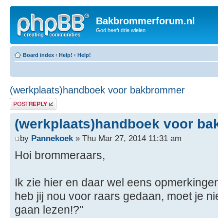
Bakbrommerforum.nl
God heeft drie wielen
Board index
‹
Help!
‹
Help!
(werkplaats)handboek voor bakbrommer
Post a reply
(werkplaats)handboek voor b
by
Pannekoek
» Thu Mar 27, 2014 11:31 am
Hoi brommeraars,
Ik zie hier en daar wel eens opmerkingen
heb jij nou voor raars gedaan, moet je 
gaan lezen!?"