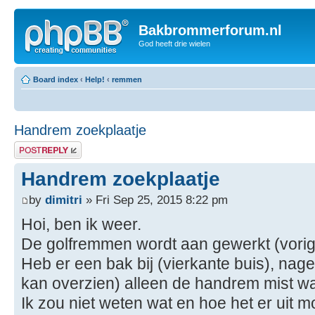
Bakbrommerforum.nl
God heeft drie wielen
Board index
‹
Help!
‹
remmen
Handrem zoekplaatje
Post a reply
Handrem zoekplaatje
by
dimitri
» Fri Sep 25, 2015 8:22 pm
Hoi, ben ik weer.
De golfremmen wordt aan gewerkt (vorige 
Heb er een bak bij (vierkante buis), nag
kan overzien) alleen de handrem mist wat
Ik zou niet weten wat en hoe het er uit 