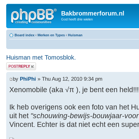
Bakbrommerforum.nl
God heeft drie wielen
Board index
‹
Merken en Types
‹
Huisman
Huisman met Tomosblok.
Post a reply
by
PhiPhi
» Thu Aug 12, 2010 9:34 pm
Xenomobile (aka √π ), je bent een held!!!
Ik heb overigens ook een foto van het Hu
uit het
"schouwing-bewijs-bouwjaar-voor
Vincent. Echter is dat niet echt een super