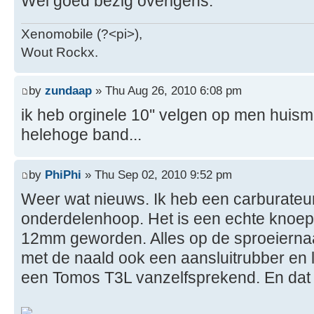
Wel goed bezig overigens.
Xenomobile (?<pi>),
Wout Rockx.
by
zundaap
» Thu Aug 26, 2010 6:08 pm
ik heb orginele 10'' velgen op men huism
helehoge band...
by
PhiPhi
» Thu Sep 02, 2010 9:52 pm
Weer wat nieuws. Ik heb een carburate
onderdelenhoop. Het is een echte knoepe
12mm geworden. Alles op de sproeiernaal
met de naald ook een aansluitrubber en l
een Tomos T3L vanzelfsprekend. En dat zi