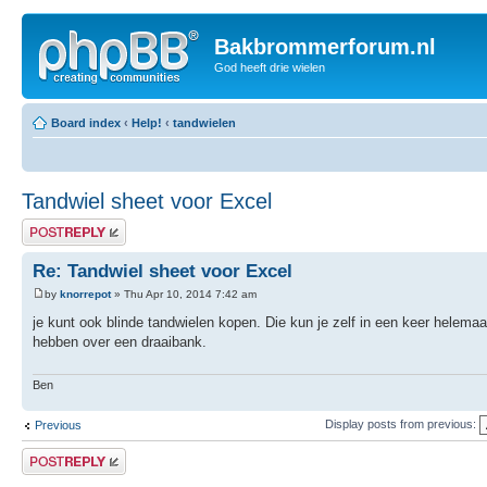
Bakbrommerforum.nl
God heeft drie wielen
Board index
‹
Help!
‹
tandwielen
Tandwiel sheet voor Excel
Post a reply
Re: Tandwiel sheet voor Excel
by
knorrepot
» Thu Apr 10, 2014 7:42 am
je kunt ook blinde tandwielen kopen. Die kun je zelf in een keer helem
hebben over een draaibank.
Ben
Display posts from previous:
Previous
Post a reply