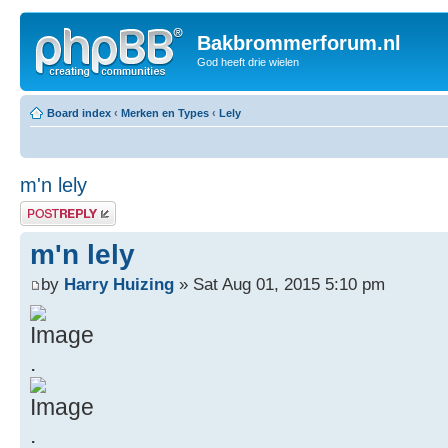
Bakbrommerforum.nl
God heeft drie wielen
Board index
‹
Merken en Types
‹
Lely
m'n lely
Post a reply
m'n lely
by
Harry Huizing
» Sat Aug 01, 2015 5:10 pm
.
.