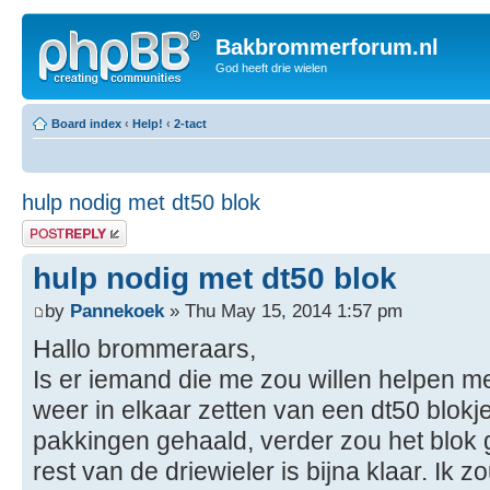
Bakbrommerforum.nl
God heeft drie wielen
Board index
‹
Help!
‹
2-tact
hulp nodig met dt50 blok
Post a reply
hulp nodig met dt50 blok
by
Pannekoek
» Thu May 15, 2014 1:57 pm
Hallo brommeraars,
Is er iemand die me zou willen helpen met
weer in elkaar zetten van een dt50 blokj
pakkingen gehaald, verder zou het blok
rest van de driewieler is bijna klaar. Ik