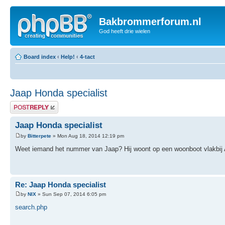
Bakbrommerforum.nl
God heeft drie wielen
Board index
‹
Help!
‹
4-tact
Jaap Honda specialist
Post a reply
Jaap Honda specialist
by
Bitterpete
» Mon Aug 18, 2014 12:19 pm
Weet iemand het nummer van Jaap? Hij woont op een woonboot vlakbij 
Re: Jaap Honda specialist
by
NIX
» Sun Sep 07, 2014 6:05 pm
search.php