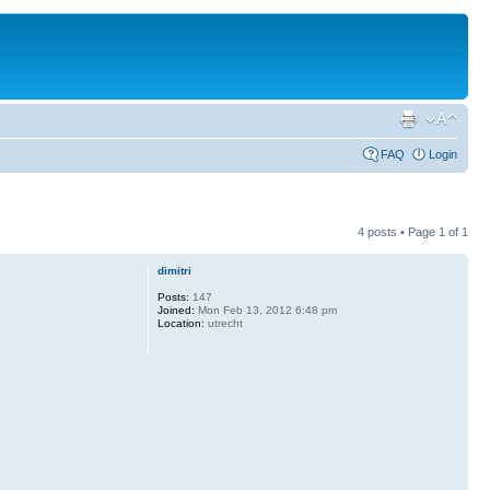
FAQ
Login
4 posts • Page
1
of
1
dimitri
Posts:
147
Joined:
Mon Feb 13, 2012 6:48 pm
Location:
utrecht