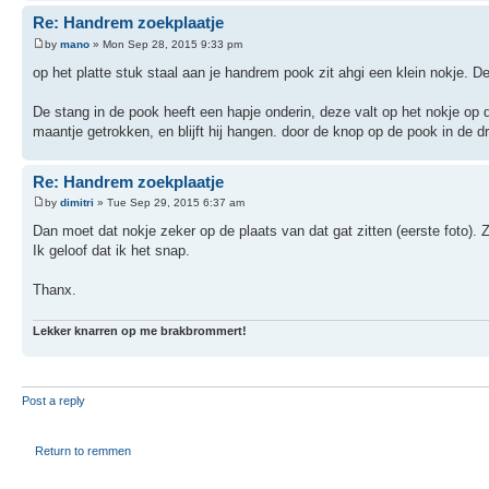
Re: Handrem zoekplaatje
by
mano
» Mon Sep 28, 2015 9:33 pm
op het platte stuk staal aan je handrem pook zit ahgi een klein nokje. De 
De stang in de pook heeft een hapje onderin, deze valt op het nokje op d
maantje getrokken, en blijft hij hangen. door de knop op de pook in de d
Re: Handrem zoekplaatje
by
dimitri
» Tue Sep 29, 2015 6:37 am
Dan moet dat nokje zeker op de plaats van dat gat zitten (eerste foto). Z
Ik geloof dat ik het snap.
Thanx.
Lekker knarren op me brakbrommert!
Post a reply
Return to remmen