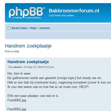
Bakbrommerforum.nl
God heeft drie wielen
Board index
‹
Help!
‹
remmen
Handrem zoekplaatje
Post a reply
Handrem zoekplaatje
by
dimitri
» Fri Sep 25, 2015 8:22 pm
Hoi, ben ik weer.
De golfremmen wordt aan gewerkt (vorige topic) but slowly we rot.
Heb er een bak bij (vierkante buis), nagenoeg kompleet (zover ik kan ov
Ik zou niet weten wat en hoe het er uit moet zien, HELP!
Effe een paar plaatjes van wat er is.
Foto0060.jpg
Foto0062.jpg