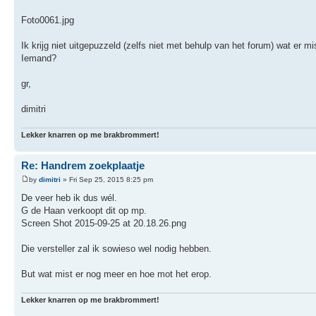
Foto0061.jpg
Ik krijg niet uitgepuzzeld (zelfs niet met behulp van het forum) wat er mi
Iemand?
gr,
dimitri
Lekker knarren op me brakbrommert!
Re: Handrem zoekplaatje
by
dimitri
» Fri Sep 25, 2015 8:25 pm
De veer heb ik dus wél.
G de Haan verkoopt dit op mp.
Screen Shot 2015-09-25 at 20.18.26.png
Die versteller zal ik sowieso wel nodig hebben.
But wat mist er nog meer en hoe mot het erop.
Lekker knarren op me brakbrommert!