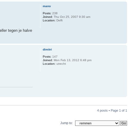
mano
Posts:
238
Joined:
Thu Oct 25, 2007 9:30 am
Location:
Delft
ller tegen je halve
dimitri
Posts:
147
Joined:
Mon Feb 13, 2012 6:48 pm
Location:
utrecht
4 posts • Page
1
of
1
Jump to: