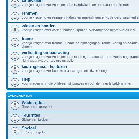
tandwielen
voor je vragen over voor- en achtertandwielen en hoe dat te berekenen
remmen
voor je vragen over remmen, kabels en remleidingen en -cylinders, origineel
wielen en banden
voor je vragen over wielen, banden, spaken, vervangende achterwielen e.d.
frame
voor je vragen over frames, fusees en ophangingen. Tanks, vering en zadels.
dingen.
verlichting en bedrading
voor je vragen over voor- en achterlichten, schakelaars, remverlichting, kabe
richtingaanwijzers, toeters en bellen
keuringseisen kenteken
voor je vragen over kenteken aanvragen en rdw-keuring
Help!
Voor vragen om hulp of ideeen bij bouwen en ophalen van je bakbrommer.
EVENEMENTEN
Wedstrijden
Rossen en crossen
Tourritten
Sluipen en kruipen
Sociaal
Let's get together