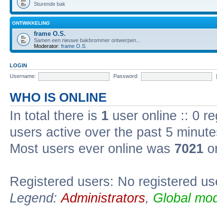
Sturende bak
ONTWIKKELING
frame O.S.
Samen een nieuwe bakbrommer ontwerpen...
Moderator:
frame O.S.
LOGIN
Username:
Password:
WHO IS ONLINE
In total there is
1
user online :: 0 r
users active over the past 5 minute
Most users ever online was
7021
on
Registered users: No registered us
Legend:
Administrators
,
Global mod