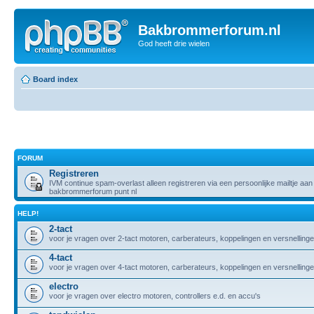
Bakbrommerforum.nl
God heeft drie wielen
Board index
FORUM
Registreren
IVM continue spam-overlast alleen registreren via een persoonlijke mailtje aan 
bakbrommerforum punt nl
HELP!
2-tact
voor je vragen over 2-tact motoren, carberateurs, koppelingen en versnelling
4-tact
voor je vragen over 4-tact motoren, carberateurs, koppelingen en versnelling
electro
voor je vragen over electro motoren, controllers e.d. en accu's